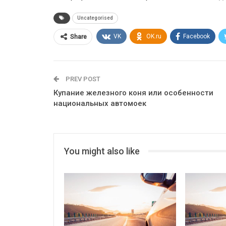
Uncategorised
VK
OK.ru
Facebook
Share
PREV POST
Купание железного коня или особенности
национальных автомоек
You might also like