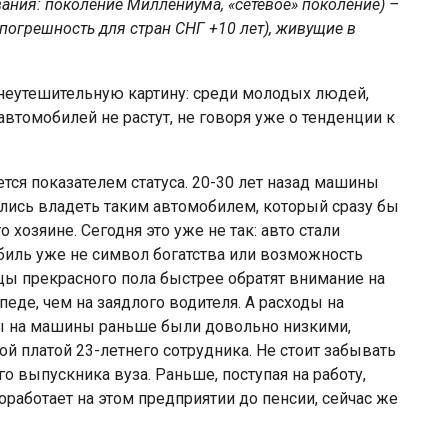
звания: поколение Миллениума, «сетевое» поколение) –
погрешность для стран СНГ +10 лет), живущие в
и неутешительную картину: среди молодых людей,
втомобилей не растут, не говоря уже о тенденции к
тся показателем статуса. 20-30 лет назад машины
ись владеть таким автомобилем, который сразу бы
озяине. Сегодня это уже не так: авто стали
обиль уже не символ богатства или возможность
цы прекрасного пола быстрее обратят внимание на
еде, чем на заядлого водителя. А расходы на
ы на машины раньше были довольно низкими,
й платой 23-летнего сотрудника. Не стоит забывать
 выпускника вуза. Раньше, поступая на работу,
оработает на этом предприятии до пенсии, сейчас же