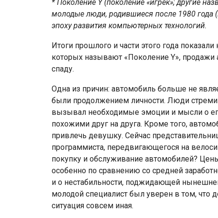
* Поколение Y (поколение «игрек»; другие на
молодые люди, родившиеся после 1980 года (
эпоху развития компьютерных технологий.
Итоги прошлого и части этого года показал
которых называют «Поколение Y», продажи а
спаду.
Одна из причин: автомобиль больше не являе
были продолжением личности. Люди стремил
вызывал необходимые эмоции и мысли о его х
похожими друг на друга. Кроме того, автом
привлечь девушку. Сейчас представительни
программиста, передвигающегося на велосип
покупку и обслуживание автомобилей? Цен
особенно по сравнению со средней заработно
и о нестабильности, поджидающей нынешнего
молодой специалист был уверен в том, что д
ситуация совсем иная.